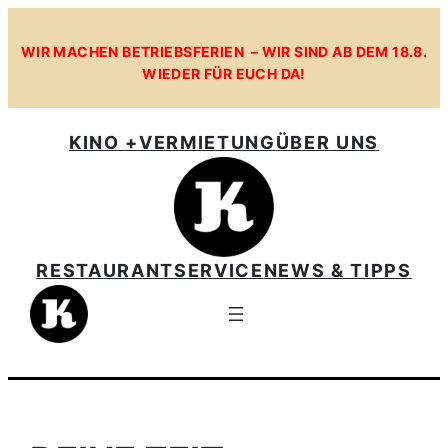
Zum
Inhalt
WIR MACHEN BETRIEBSFERIEN – WIR SIND AB DEM 18.8.
WIEDER FÜR EUCH DA!
springen
KINO +
VERMIETUNG
ÜBER UNS
RESTAURANT
SERVICE
NEWS & TIPPS