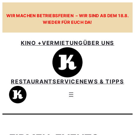
Zum
Inhalt
WIR MACHEN BETRIEBSFERIEN – WIR SIND AB DEM 18.8.
WIEDER FÜR EUCH DA!
springen
KINO +
VERMIETUNG
ÜBER UNS
RESTAURANT
SERVICE
NEWS & TIPPS