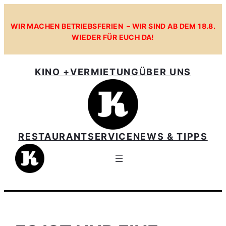
Zum
Inhalt
WIR MACHEN BETRIEBSFERIEN – WIR SIND AB DEM 18.8.
WIEDER FÜR EUCH DA!
springen
KINO +
VERMIETUNG
ÜBER UNS
RESTAURANT
SERVICE
NEWS & TIPPS