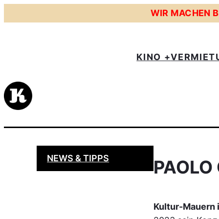
Zum
WIR MACHEN BE
Inhalt
springen
KINO +
VERMIET
NEWS & TIPPS
PAOLO
Kultur-Mauern 