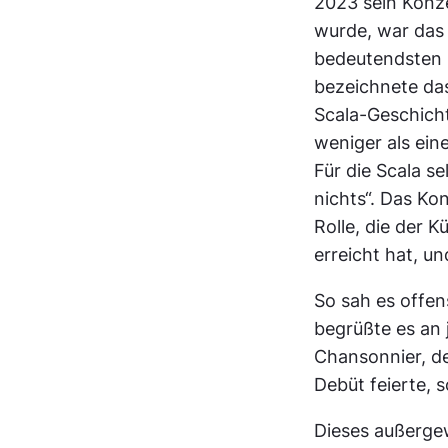
2023 sein Konz
wurde, war das 
bedeutendsten 
bezeichnete das
Scala-Geschicht
weniger als ein
Für die Scala s
nichts“. Das Ko
Rolle, die der 
erreicht hat, u
So sah es offen
begrüßte es an
Chansonnier, de
Debüt feierte, 
Dieses außerge