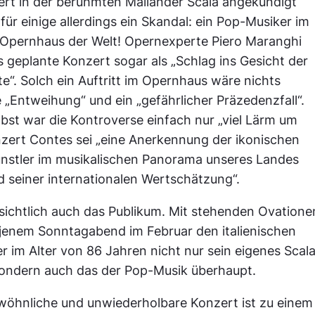
ert in der berühmten Mailänder Scala angekündigt
für einige allerdings ein Skandal: ein Pop-Musiker im
Opernhaus der Welt! Opernexperte Piero Maranghi
 geplante Konzert sogar als „Schlag ins Gesicht der
e“. Solch ein Auftritt im Opernhaus wäre nichts
e „Entweihung“ und ein „gefährlicher Präzedenzfall“.
elbst war die Kontroverse einfach nur „viel Lärm um
nzert Contes sei „eine Anerkennung der ikonischen
Künstler im musikalischen Panorama unseres Landes
nd seiner internationalen Wertschätzung“.
sichtlich auch das Publikum. Mit stehenden Ovatione
 jenem Sonntagabend im Februar den italienischen
r im Alter von 86 Jahren nicht nur sein eigenes Scal
sondern auch das der Pop-Musik überhaupt.
wöhnliche und unwiederholbare Konzert ist zu einem