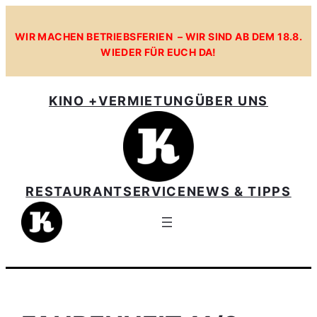
Zum
Inhalt
WIR MACHEN BETRIEBSFERIEN – WIR SIND AB DEM 18.8.
WIEDER FÜR EUCH DA!
springen
KINO +
VERMIETUNG
ÜBER UNS
RESTAURANT
SERVICE
NEWS & TIPPS