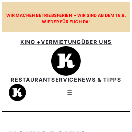
Zum
Inhalt
WIR MACHEN BETRIEBSFERIEN – WIR SIND AB DEM 18.8.
WIEDER FÜR EUCH DA!
springen
KINO +
VERMIETUNG
ÜBER UNS
RESTAURANT
SERVICE
NEWS & TIPPS