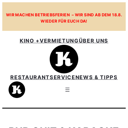
Zum
Inhalt
WIR MACHEN BETRIEBSFERIEN – WIR SIND AB DEM 18.8.
WIEDER FÜR EUCH DA!
springen
KINO +
VERMIETUNG
ÜBER UNS
RESTAURANT
SERVICE
NEWS & TIPPS