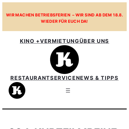
Zum
Inhalt
WIR MACHEN BETRIEBSFERIEN – WIR SIND AB DEM 18.8.
WIEDER FÜR EUCH DA!
springen
KINO +
VERMIETUNG
ÜBER UNS
RESTAURANT
SERVICE
NEWS & TIPPS