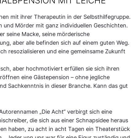
HALBPENSION MIT LEICHE
en mit ihrer Therapeutin in der Selbsthilfegruppe.
 und Mörder mit ganz individuellen Geschichten.
ier seine Macke, seine mörderische
ng, aber alle befinden sich auf einem guten Weg.
sich resozialisieren und eine gemeinsame Zukunft
isch, aber hochmotiviert erfüllen sie sich ihren
eröffnen eine Gästepension – ohne jegliche
nd Sachkenntnis in dieser Branche. Kann das gut
Autorennamen „Die Acht“ verbirgt sich eine
ischreiber, die sich aus einer Schnapsidee heraus
 haben, zu acht in acht Tagen ein Theaterstück
n. „Jeder von uns war für eine Figur zuständig und