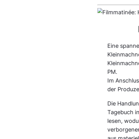
Eine spann
Kleinmachno
Kleinmachn
PM.
Im Anschlus
der Produze
Die Handlung
Tagebuch in
lesen, wodu
verborgenen
aus materie