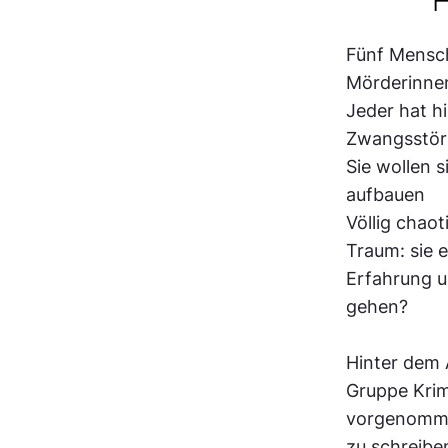
Fünf Mensch
Mörderinnen
Jeder hat h
Zwangsstöru
Sie wollen 
aufbauen
Völlig chaot
Traum: sie 
Erfahrung u
gehen?
Hinter dem 
Gruppe Krim
vorgenommen
zu schreibe