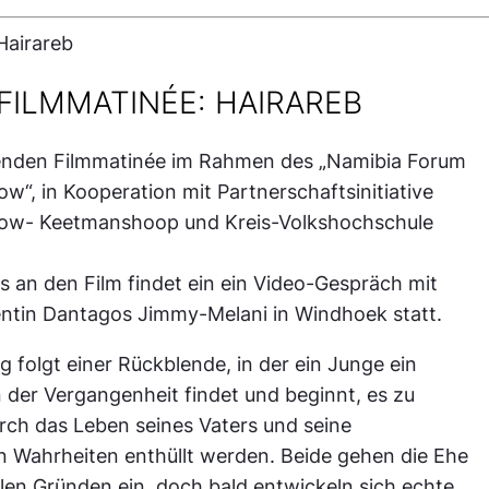
FILMMATINÉE: HAIRAREB
enden Filmmatinée im Rahmen des „Namibia Forum
w“, in Kooperation mit Partnerschaftsinitiative
ow- Keetmanshoop und Kreis-Volkshochschule
s an den Film findet ein ein Video-Gespräch mit
ntin Dantagos Jimmy-Melani in Windhoek statt.
 folgt einer Rückblende, in der ein Junge ein
 der Vergangenheit findet und beginnt, es zu
rch das Leben seines Vaters und seine
 Wahrheiten enthüllt werden. Beide gehen die Ehe
llen Gründen ein, doch bald entwickeln sich echte