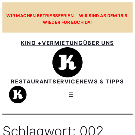
Zum
Inhalt
WIR MACHEN BETRIEBSFERIEN – WIR SIND AB DEM 18.8.
WIEDER FÜR EUCH DA!
springen
KINO +
VERMIETUNG
ÜBER UNS
RESTAURANT
SERVICE
NEWS & TIPPS
Schlagwort:
002