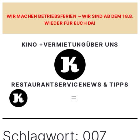
Zum
Inhalt
WIR MACHEN BETRIEBSFERIEN – WIR SIND AB DEM 18.8.
WIEDER FÜR EUCH DA!
springen
KINO +
VERMIETUNG
ÜBER UNS
RESTAURANT
SERVICE
NEWS & TIPPS
Schlagwort:
007