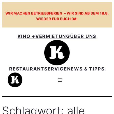
Zum
Inhalt
WIR MACHEN BETRIEBSFERIEN – WIR SIND AB DEM 18.8.
WIEDER FÜR EUCH DA!
springen
KINO +
VERMIETUNG
ÜBER UNS
RESTAURANT
SERVICE
NEWS & TIPPS
Schlagwort:
alle