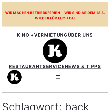
Zum
Inhalt
WIR MACHEN BETRIEBSFERIEN – WIR SIND AB DEM 18.8.
WIEDER FÜR EUCH DA!
springen
KINO +
VERMIETUNG
ÜBER UNS
RESTAURANT
SERVICE
NEWS & TIPPS
Schlagwort:
back