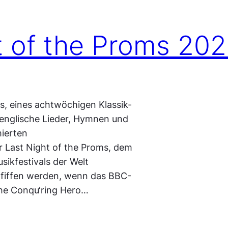
ht of the Proms 20
s, eines achtwöchigen Klassik-
e englische Lieder, Hymnen und
ierten
er Last Night of the Proms, dem
ikfestivals der Welt
epfiffen werden, wenn das BBC-
 the Conqu‘ring Hero…