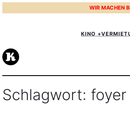
Zum
WIR MACHEN BE
Inhalt
springen
KINO +
VERMIET
Schlagwort:
foyer