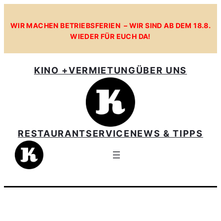
Zum
Inhalt
WIR MACHEN BETRIEBSFERIEN – WIR SIND AB DEM 18.8.
WIEDER FÜR EUCH DA!
springen
KINO +
VERMIETUNG
ÜBER UNS
RESTAURANT
SERVICE
NEWS & TIPPS