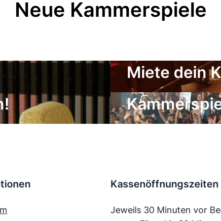
Neue Kammerspiele
Miete dein 
Der Freunde
n!
Kammerspiel
tionen
Kassenöffnungszeiten
mm
Jeweils 30 Minuten vor Be