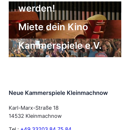
werden!
Der Freundeskreis
Miete dein Kino
der Neuen
Kammerspiele e.V.
Neue Kammerspiele Kleinmachnow
Karl-Marx-Straße 18
14532 Kleinmachnow
Tel.:
+49 33203 84 75 84