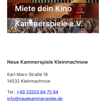
Miete dein Kino
der Neuen
Kammerspiele e.V.
Neue Kammerspiele Kleinmachnow
Karl-Marx-Straße 18
14532 Kleinmachnow
Tel.:
+49 33203 84 75 84
info@neuekammerspiele.de