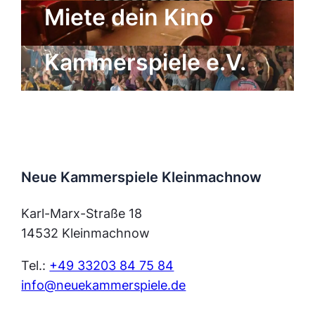
Miete dein Kino
der Neuen
Kammerspiele e.V.
Neue Kammerspiele Kleinmachnow
Karl-Marx-Straße 18
14532 Kleinmachnow
Tel.:
+49 33203 84 75 84
info@neuekammerspiele.de