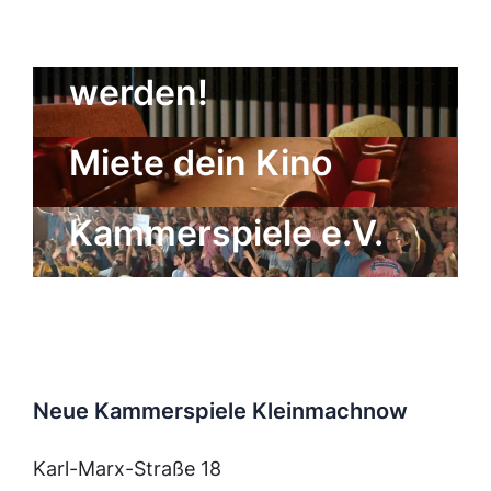
Kulturgenosse
werden!
Der Freundeskreis
Miete dein Kino
der Neuen
Kammerspiele e.V.
Neue Kammerspiele Kleinmachnow
Karl-Marx-Straße 18