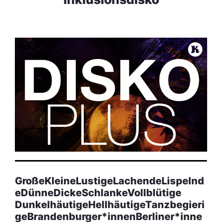
GroßeKleineLustigeLachendeLispelnd
eDünneDickeSchlankeVollblütige
DunkelhäutigeHellhäutigeTanzbegieri
geBrandenburger*innenBerliner*inne