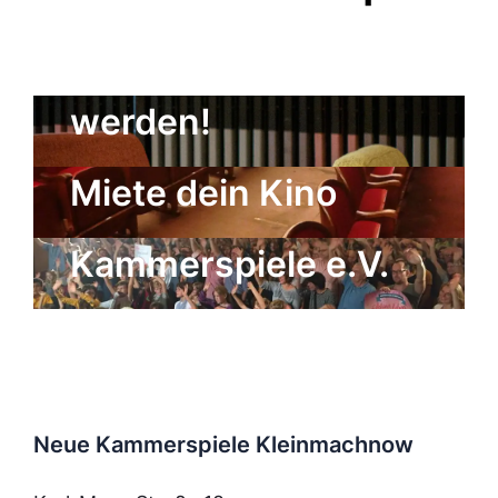
Kulturgenosse
werden!
Der Freundeskreis
Miete dein Kino
der Neuen
Kammerspiele e.V.
Neue Kammerspiele Kleinmachnow