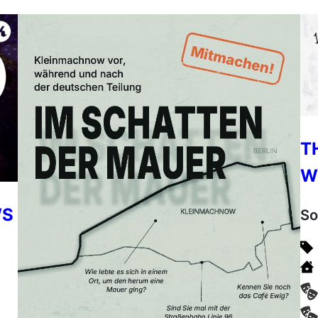
T
W
WS
So