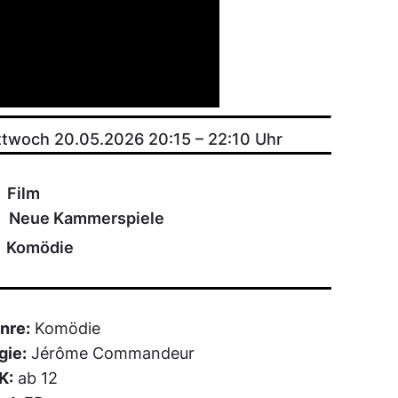
ttwoch 20.05.2026 20:15
–
22:10
Uhr
Film
Neue Kammerspiele
Komödie
nre:
Komödie
gie:
Jérôme Commandeur
K:
ab 12