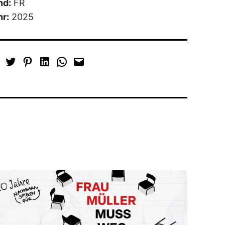
nd:
FR
hr:
2025