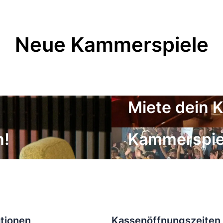
Neue Kammerspiele
Miete dein 
Der Freunde
n!
Kammerspiel
tionen
Kassenöffnungszeiten