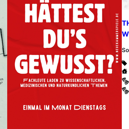
T
W
So