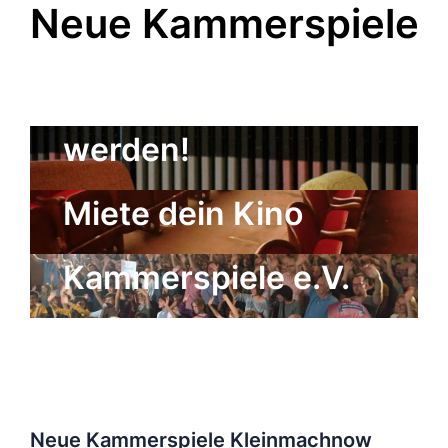
Neue Kammerspiele
Kulturgenosse
werden!
Der Freundeskreis
Miete dein Kino
der Neuen
Kammerspiele e.V.
Neue Kammerspiele Kleinmachnow