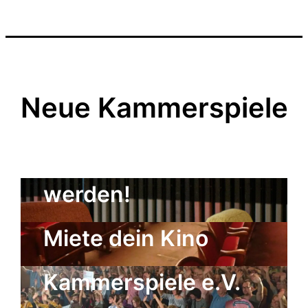
Neue Kammerspiele
Kulturgenosse
werden!
Der Freundeskreis
Miete dein Kino
der Neuen
Kammerspiele e.V.