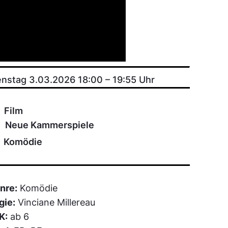
enstag 3.03.2026 18:00
–
19:55
Uhr
Film
Neue Kammerspiele
Komödie
nre:
Komödie
gie:
Vinciane Millereau
K:
ab 6