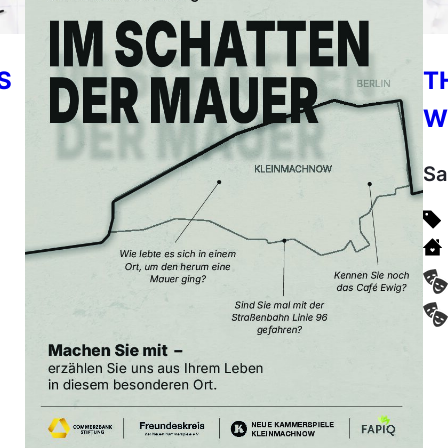
S
T
W
Sa