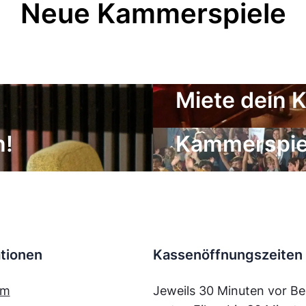
Neue Kammerspiele
Miete dein 
Der Freunde
n!
Kammerspiel
tionen
Kassenöffnungszeiten
mm
Jeweils 30 Minuten vor Be