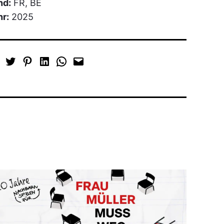
nd:
FR, BE
hr:
2025