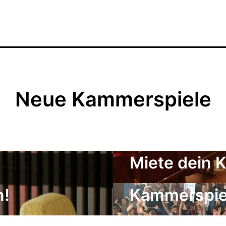
Neue Kammerspiele
Miete dein 
Der Freunde
n!
Kammerspiel