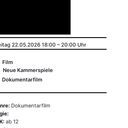
eitag 22.05.2026 18:00
–
20:00
Uhr
Film
Neue Kammerspiele
Dokumentarfilm
nre:
Dokumentarfilm
gie:
K:
ab 12