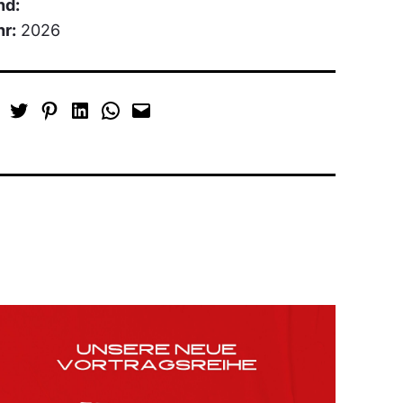
nd:
hr:
2026