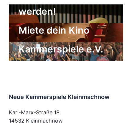
werden!
Der Freundeskreis
Miete dein Kino
der Neuen
Kammerspiele e.V.
Neue Kammerspiele Kleinmachnow
Karl-Marx-Straße 18
14532 Kleinmachnow