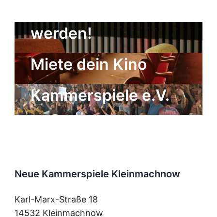
Kulturgenosse
werden!
Der Freundeskreis
Miete dein Kino
der Neuen
Kammerspiele e.V.
Neue Kammerspiele Kleinmachnow
Karl-Marx-Straße 18
14532 Kleinmachnow