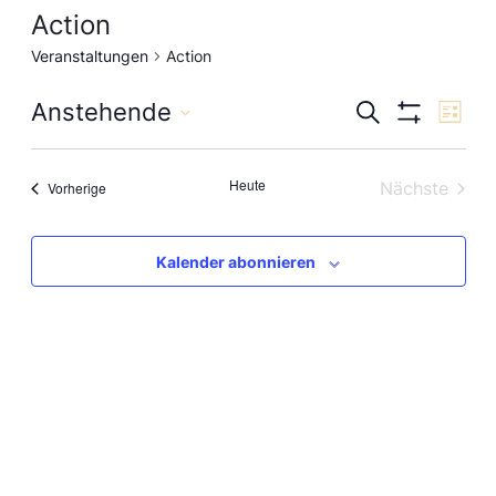
Action
Veranstaltungen
Action
Veranst
Anstehende
Ve
Suche
Liste
Filter
Datum
Anzeigen
Suche
An
wählen.
Heute
Veranstaltungen
Nächste
Vorherige
und
Na
Veranstal
Ansicht
Kalender abonnieren
Navigat