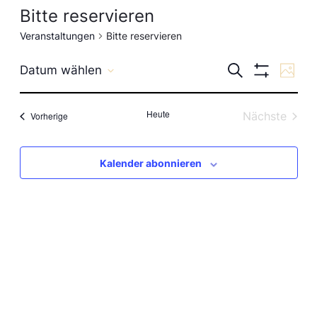
Bitte reservieren
Veranstaltungen
Bitte reservieren
Veranst
Ve
Suche
Datum wählen
Foto
Filter
Datum
Anzeigen
Suche
An
wählen.
Heute
Veranstaltungen
Nächste
Vorherige
und
Veranstal
Na
Ansicht
Kalender abonnieren
Navigat