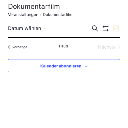
Dokumentarfilm
Veranstaltungen
Dokumentarfilm
Veranst
Ve
Suche
Datum wählen
Foto
Filter
Datum
Anzeigen
Suche
An
wählen.
Heute
Veranstaltungen
Nächste
Vorherige
und
Veranstal
Na
Ansicht
Kalender abonnieren
Navigat