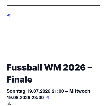
An
wählen.
und
Na
F
Ansicht
u
s
Navigat
s
b
a
l
l
W
M
2
0
2
Fussball WM 2026 –
6
–
H
Finale
a
l
b
f
Sonntag 19.07.2026 21:00
–
Mittwoch
i
n
F
19.08.2026 23:30
a
u
l
ola
s