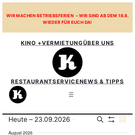
WIR MACHEN BETRIEBSFERIEN – WIR SIND AB DEM 18.8.
WIEDER FÜR EUCH DA!
KINO +
VERMIETUNG
ÜBER UNS
RESTAURANT
SERVICE
NEWS & TIPPS
Veranst
Heute
 – 
23.09.2026
Ve
Suche
Liste
Filter
Datum
Anzeigen
Suche
August 2026