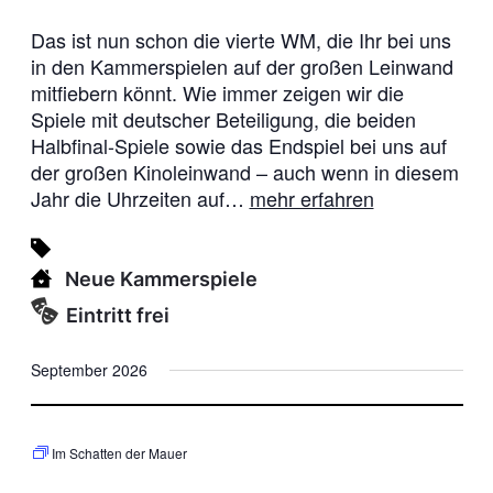
e
s
b
Das ist nun schon die vierte WM, die Ihr bei uns
a
l
in den Kammerspielen auf der großen Leinwand
l
mitfiebern könnt. Wie immer zeigen wir die
W
M
Spiele mit deutscher Beteiligung, die beiden
2
Halbfinal-Spiele sowie das Endspiel bei uns auf
0
2
der großen Kinoleinwand – auch wenn in diesem
6
Jahr die Uhrzeiten auf…
mehr erfahren
–
H
a
l
b
Neue Kammerspiele
f
i
Eintritt frei
n
a
l
September 2026
e
Im Schatten der Mauer