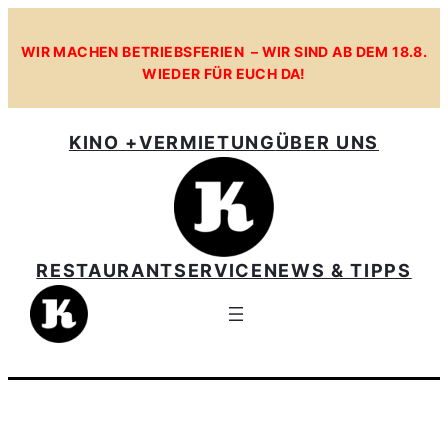
Zum
Inhalt
WIR MACHEN BETRIEBSFERIEN – WIR SIND AB DEM 18.8.
WIEDER FÜR EUCH DA!
springen
KINO +
VERMIETUNG
ÜBER UNS
RESTAURANT
SERVICE
NEWS & TIPPS