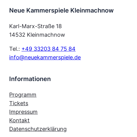
c
Neue Kammerspiele Kleinmachnow
c
h
h
e
Karl-Marx-Straße 18
14532 Kleinmachnow
t
u
Tel.:
+49 33203 84 75 84
n
e
info@neuekammerspiele.de
d
n
A
Informationen
-
n
N
Programm
Tickets
s
a
Impressum
i
Kontakt
v
Datenschutzerklärung
c