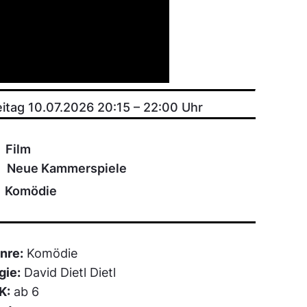
eitag 10.07.2026 20:15
–
22:00
Uhr
Film
Neue Kammerspiele
Komödie
nre:
Komödie
gie:
David Dietl Dietl
K:
ab 6