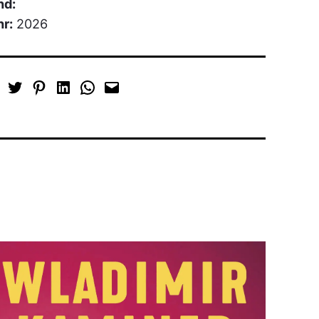
nd:
hr:
2026