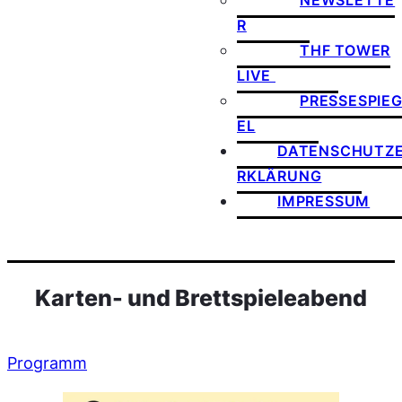
NEWSLETTE
R
THF TOWER
LIVE
PRESSESPIE
EL
DATENSCHUTZ
RKLÄRUNG
IMPRESSUM
Karten- und Brettspieleabend
Programm